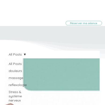
Réserver ma séance
All Posts
All Posts
douleurs
massage
reflexologie
Stress &
système
nerveux