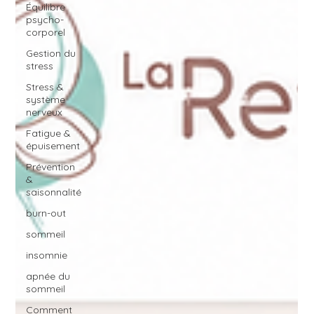
Équilibre
psycho-
corporel
Gestion du
stress
Stress &
système
nerveux
Fatigue &
épuisement
Prévention
&
saisonnalité
burn-out
sommeil
insomnie
apnée du
sommeil
Comment