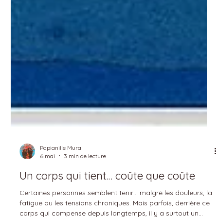
Papianille Mura
6 mai
3 min de lecture