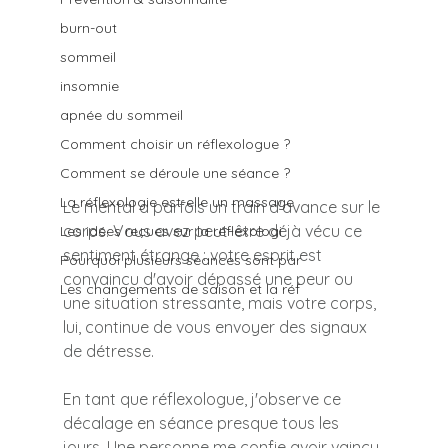
burn-out
sommeil
insomnie
apnée du sommeil
Comment choisir un réflexologue ?
Comment se déroule une séance ?
La réflexologie est-elle un massage
Le mental a parfois un train d'avance sur le 
corps. Vous avez peut-être déjà vécu ce 
Les idées reçues sur la réflexologi
sentiment étrange : votre esprit est 
Pourquoi plusieurs séances sont par
convaincu d'avoir dépassé une peur ou 
Les changements de saison et la réf
une situation stressante, mais votre corps, 
lui, continue de vous envoyer des signaux 
de détresse.
En tant que réflexologue, j'observe ce 
décalage en séance presque tous les 
jours. Une personne me confie avoir vaincu 