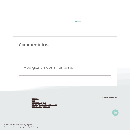
Commentaires
Rédigez un commentaire...
Pourquoi comprendre ne suffit pas
toujours à changer ?
Suivez-moi sur
•
Contact
•
FAQ
•
Mentions légales
•
Politique de confidentialité
•
Conditions générales
© 2024 La Réflexologie by Papianille.
Ce site a été designé par :
By Amélie g.