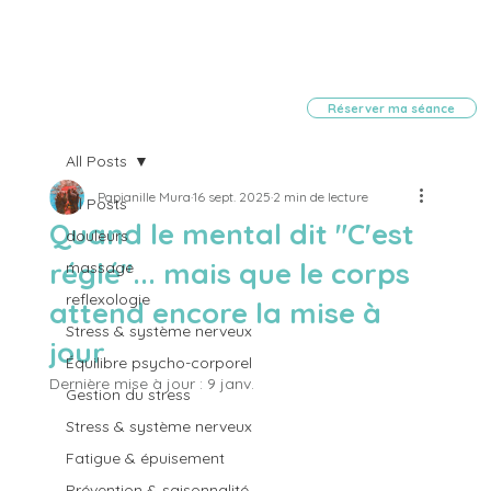
Réserver ma séance
All Posts
Papianille Mura
16 sept. 2025
2 min de lecture
All Posts
Quand le mental dit "C'est
douleurs
réglé"... mais que le corps
massage
reflexologie
attend encore la mise à
Stress & système nerveux
jour
Équilibre psycho-corporel
Dernière mise à jour :
9 janv.
Gestion du stress
Stress & système nerveux
Fatigue & épuisement
Prévention & saisonnalité