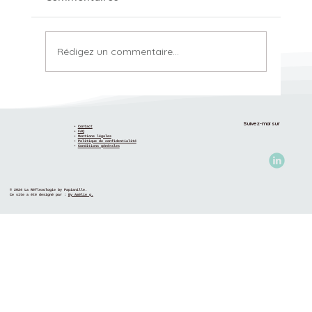
Rédigez un commentaire...
Pourquoi comprendre ne suffit pas
toujours à changer ?
Suivez-moi sur
•
Contact
•
FAQ
•
Mentions légales
•
Politique de confidentialité
•
Conditions générales
© 2024 La Réflexologie by Papianille.
Ce site a été designé par :
By Amélie g.