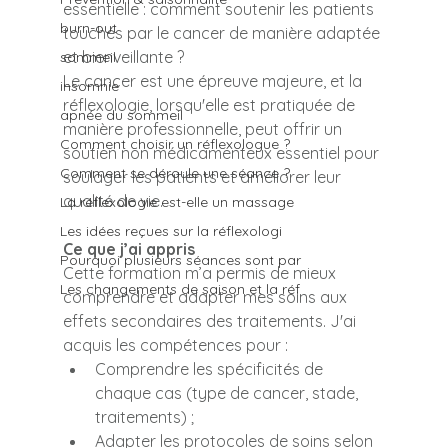
essentielle : comment soutenir les patients 
burn-out
touchés par le cancer de manière adaptée 
et bienveillante ?
sommeil
Le cancer est une épreuve majeure, et la 
insomnie
réflexologie, lorsqu'elle est pratiquée de 
apnée du sommeil
manière professionnelle, peut offrir un 
Comment choisir un réflexologue ?
soutien non médicamenteux essentiel pour 
Comment se déroule une séance ?
soulager les patients et améliorer leur 
qualité de vie.
La réflexologie est-elle un massage
Les idées reçues sur la réflexologi
Ce que j’ai appris
Pourquoi plusieurs séances sont par
Cette formation m’a permis de mieux 
Les changements de saison et la réf
comprendre et adapter mes soins aux 
effets secondaires des traitements. J'ai 
acquis les compétences pour :
Comprendre les spécificités de 
chaque cas (type de cancer, stade, 
traitements) ;
Adapter les protocoles de soins selon 