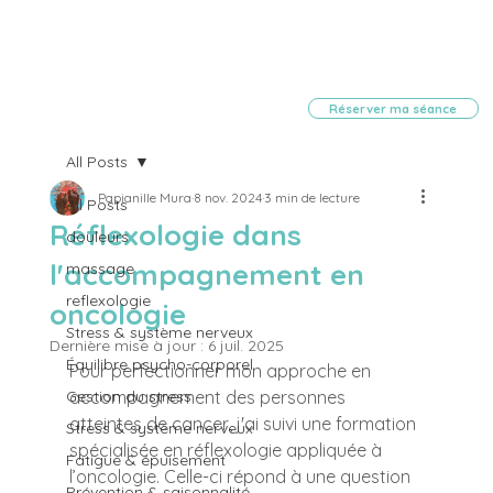
Réserver ma séance
All Posts
Papianille Mura
8 nov. 2024
3 min de lecture
All Posts
Réflexologie dans
douleurs
l'accompagnement en
massage
reflexologie
oncologie
Stress & système nerveux
Dernière mise à jour :
6 juil. 2025
Équilibre psycho-corporel
Pour perfectionner mon approche en 
Gestion du stress
accompagnement des personnes 
atteintes de cancer, j'ai suivi une formation 
Stress & système nerveux
spécialisée en réflexologie appliquée à 
Fatigue & épuisement
l’oncologie. Celle-ci répond à une question 
Prévention & saisonnalité