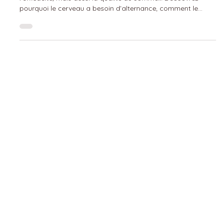
Faire des pauses dans la journée améliore non seulement
l’efficacité, mais aussi la qualité du sommeil. Découvrez
pourquoi le cerveau a besoin d’alternance, comment le
système nerveux se régule… et en quoi la réflexologie peut
soutenir cet équilibre.