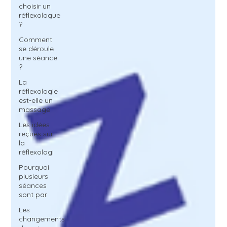
choisir un
réflexologue
?
Comment
se déroule
une séance
?
La
réflexologie
est-elle un
massage
Les idées
reçues sur
la
réflexologi
Pourquoi
plusieurs
séances
sont par
Les
changements