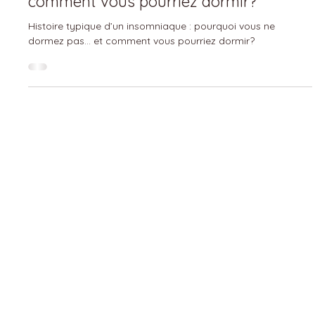
Papianille Mura
17 juil. 2025
2 min de lecture
💤 💤 Histoire typique d’un insomniaque
: pourquoi vous ne dormez pas… et
comment vous pourriez dormir?
Histoire typique d’un insomniaque : pourquoi vous ne
dormez pas… et comment vous pourriez dormir?