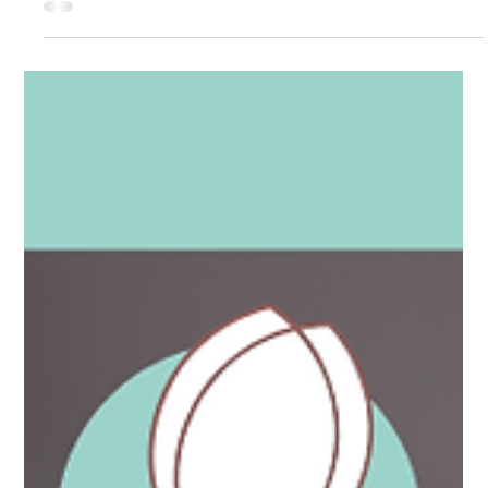
Faire des pauses dans la journée améliore non seulement
l’efficacité, mais aussi la qualité du sommeil. Découvrez
pourquoi le cerveau a besoin d’alternance, comment le
système nerveux se régule… et en quoi la réflexologie peut
soutenir cet équilibre.