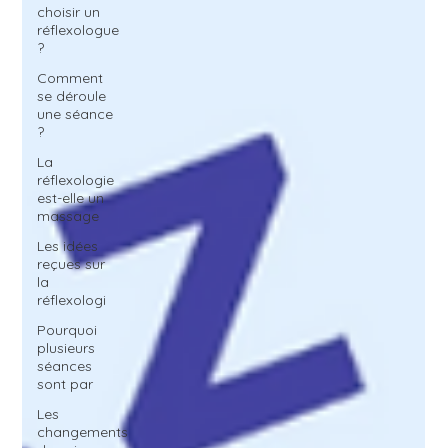
choisir un
réflexologue
?
Comment
se déroule
une séance
?
La
réflexologie
est-elle un
massage
Les idées
reçues sur
la
réflexologi
Pourquoi
plusieurs
séances
sont par
Les
changements